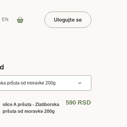
Ulogujte se
EN
od
590
RSD
slice A pršuta - Zlatiborska
pršuta od moravke 200g