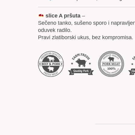
slice A pršuta
–
Sečeno tanko, sušeno sporo i napravlje
oduvek radilo.
Pravi zlatiborski ukus, bez kompromisa.