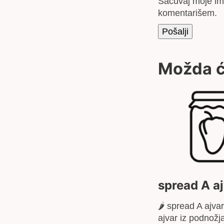
Sačuvaj moje im
komentarišem.
Možda ć
spread A a
🌶 spread A ajva
ajvar iz podnožj