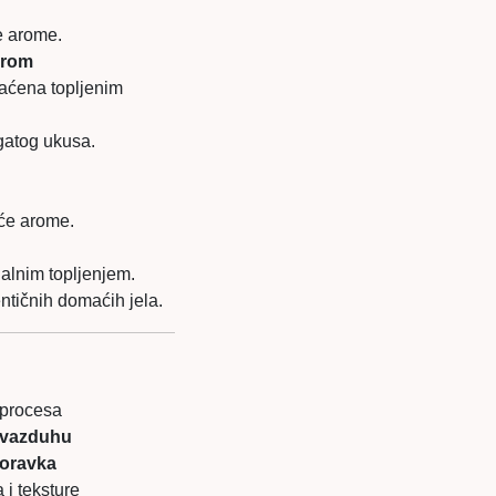
e arome.
irom
aćena topljenim
gatog ukusa.
aće arome.
alnim topljenjem.
ntičnih domaćih jela.
 procesa
 vazduhu
Moravka
 i teksture