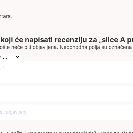
tara.
 koji će napisati recenziju za „slice A p
šte neće biti objavljena.
Neophodna polja su označen