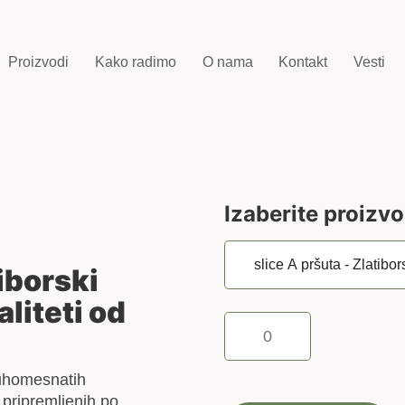
Proizvodi
Kako radimo
O nama
Kontakt
Vesti
Izaberite proizv
tiborski
liteti od
slice
A
pršuta
suhomesnatih
-
, pripremljenih po