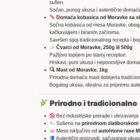
sušen.
Sočan, punog ukusa i autentične domać
Domaća kobasica od Moravke sa s
Sočna kobasica od mesa Moravke, obog
kačkavaljem i biranim začinima.
Savršen spoj tradicionalnog recepta i bo
Čvarci od Moravke, 250g ili 500g
Pažljivo topljeni po staroj recepturi.
Hrskavi, puni ukusa i neponovljive dom
Mast od Moravke, 1kg
Prirodna domaća mast dobijena tradicion
Bogatog ukusa, idealna za pripremu aute
Prirodno i tradicionalno
Bez industrijske prerade i ubrzavanja
Sušeno na
prirodnom zlatiborskom
Meso isključivo od
autohtone rase 
Autentični proizvodi, sačuvanog ukusa