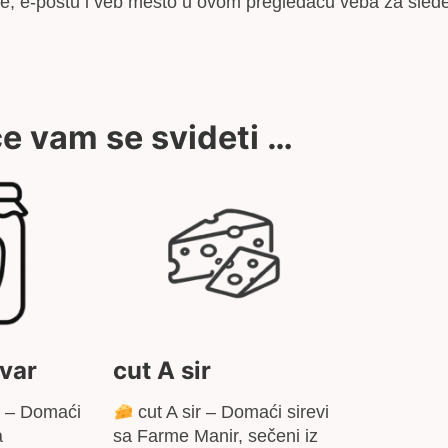
e, e-poštu i veb mesto u ovom pregledaču veba za slede
e vam se svideti …
jvar
cut A sir
r – Domaći
cut A sir – Domaći sirevi
a
sa Farme Manir, sečeni iz