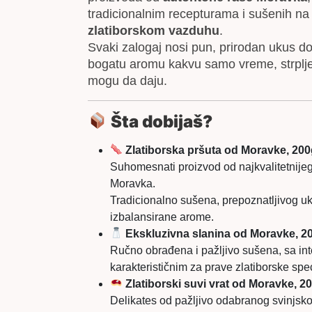
tradicionalnim recepturama i sušenih n
zlatiborskom vazduhu
.
Svaki zalogaj nosi pun, prirodan ukus d
bogatu aromu kakvu samo vreme, strpljen
mogu da daju.
Šta dobijaš?
Zlatiborska pršuta od Moravke, 20
Suhomesnati proizvod od najkvalitetnije
Moravka.
Tradicionalno sušena, prepoznatljivog u
izbalansirane arome.
Ekskluzivna slanina od Moravke, 2
Ručno obrađena i pažljivo sušena, sa i
karakterističnim za prave zlatiborske speci
Zlatiborski suvi vrat od Moravke, 2
Delikates od pažljivo odabranog svinjsko