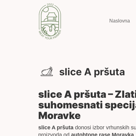
Naslovna
slice A pršuta
slice A pršuta – Zla
suhomesnati specija
Moravke
slice A pršuta
donosi izbor vrhunskih 
proizvoda od
autohtone rase Moravka