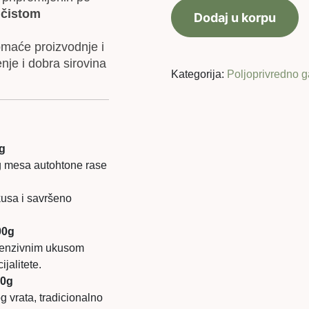
Zlatiborska
a
čistom
Dodaj u korpu
pršuta
od
omaće proizvodnje i
moravke
je i dobra sirovina
200g
Kategorija:
Poljoprivredno g
količina
0g
g mesa autohtone rase
kusa i savršeno
00g
ntenzivnim ukusom
jalitete.
00g
g vrata, tradicionalno