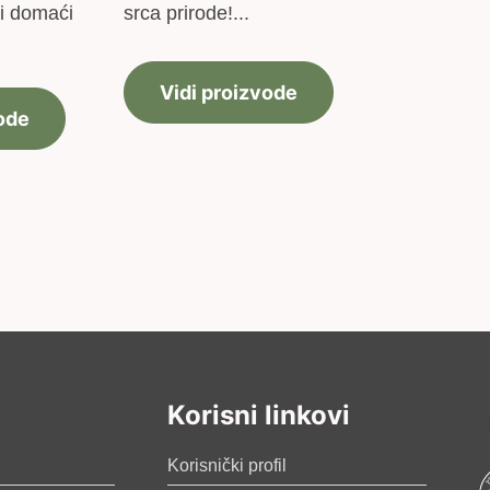
i domaći
srca prirode!...
Vidi proizvode
ode
Korisni linkovi
Korisnički profil