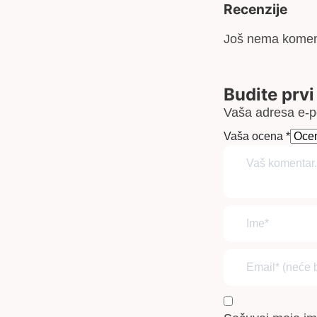
Recenzije
Još nema komen
Budite prvi
Vaša adresa e-po
Vaša ocena
*