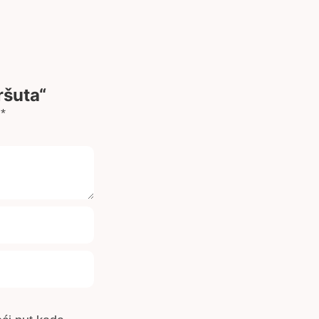
ršuta“
a
*