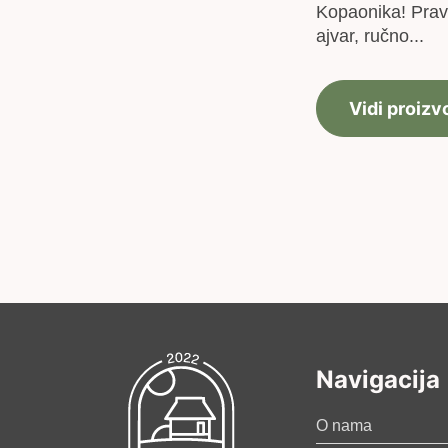
Kopaonika! Prav
ajvar, ručno...
Vidi proizv
Navigacija
O nama