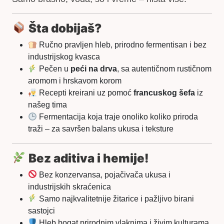
Šta dobijaš?
Ručno pravljen hleb, prirodno fermentisan i bez
industrijskog kvasca
Pečen u
peći na drva
, sa autentičnom rustičnom
aromom i hrskavom korom
Recepti kreirani uz pomoć
francuskog šefa
iz
našeg tima
Fermentacija koja traje onoliko koliko priroda
traži – za savršen balans ukusa i teksture
Bez aditiva i hemije!
Bez konzervansa, pojačivača ukusa i
industrijskih skraćenica
Samo najkvalitetnije žitarice i pažljivo birani
sastojci
Hleb bogat prirodnim vlaknima i živim kulturama