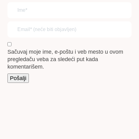
Sačuvaj moje ime, e-poštu i veb mesto u ovom
pregledaču veba za sledeći put kada
komentarišem.