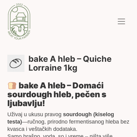
bake A hleb – Quiche
Lorraine 1kg
bake A hleb – Domaći
sourdough hleb, pečen s
ljubavlju!
Uživaj u ukusu pravog
sourdough (kiselog
testa)
—ručnog, prirodno fermentisanog hleba bez
kvasca i veštačkih dodataka.
Samo brašno, voda, so i vreme – ništa više.