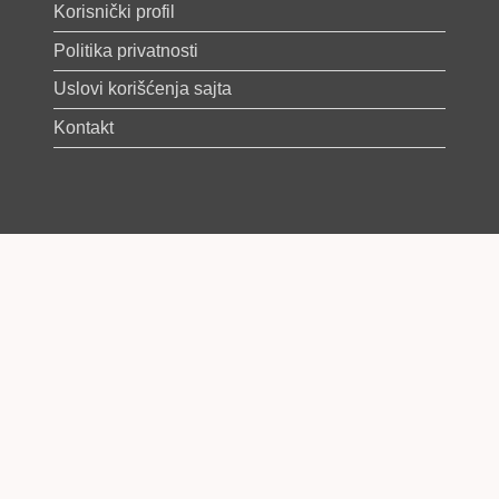
Korisnički profil
Politika privatnosti
Uslovi korišćenja sajta
Kontakt
[SUBSCRIBE]