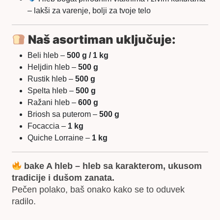
– lakši za varenje, bolji za tvoje telo
Naš asortiman uključuje:
Beli hleb –
500 g / 1 kg
Heljdin hleb –
500 g
Rustik hleb –
500 g
Spelta hleb –
500 g
Ražani hleb –
600 g
Briosh sa puterom –
500 g
Focaccia –
1 kg
Quiche Lorraine –
1 kg
bake A hleb – hleb sa karakterom, ukusom
tradicije i dušom zanata.
Pečen polako, baš onako kako se to oduvek
radilo.