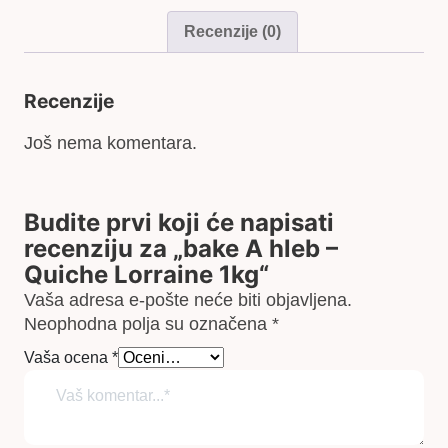
Recenzije (0)
Recenzije
Još nema komentara.
Budite prvi koji će napisati
recenziju za „bake A hleb –
Quiche Lorraine 1kg“
Vaša adresa e-pošte neće biti objavljena.
Neophodna polja su označena
*
Vaša ocena
*