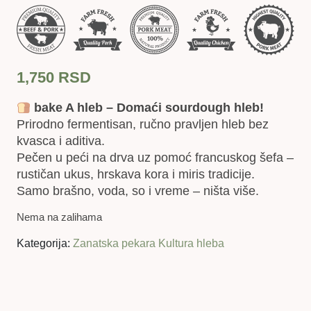
1,750
RSD
bake A hleb – Domaći sourdough hleb!
Prirodno fermentisan, ručno pravljen hleb bez
kvasca i aditiva.
Pečen u peći na drva uz pomoć francuskog šefa –
rustičan ukus, hrskava kora i miris tradicije.
Samo brašno, voda, so i vreme – ništa više.
Nema na zalihama
Kategorija:
Zanatska pekara Kultura hleba