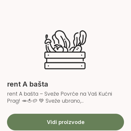
rent A bašta
rent A bašta – Sveže Povrće na Vaš Kućni
Prag! 🥕🍅🥔 💚 Sveže ubrano,...
Vidi proizvode