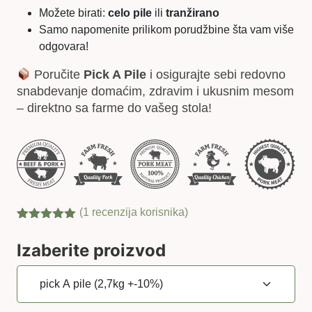
Možete birati:
celo pile
ili
tranžirano
Samo napomenite prilikom porudžbine šta vam više
odgovara!
Poručite
Pick A Pile
i osigurajte sebi redovno
snabdevanje domaćim, zdravim i ukusnim mesom
– direktno sa farme do vašeg stola!
(
1
recenzija korisnika)
Ocenjeno
1
5.00
od 5
Izaberite proizvod
na osnovu
ocene kupca