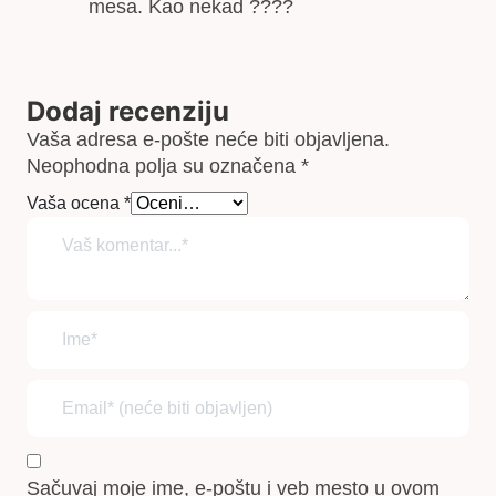
mesa. Kao nekad ????
Dodaj recenziju
Vaša adresa e-pošte neće biti objavljena.
Neophodna polja su označena
*
Vaša ocena
*
Sačuvaj moje ime, e-poštu i veb mesto u ovom