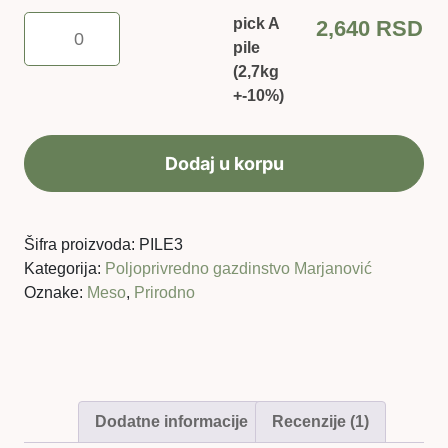
pick
pick A
2,640
RSD
A
pile
pile
(2,7kg
(2,7kg
+-10%)
+-10%)
količina
Dodaj u korpu
Šifra proizvoda:
PILE3
Kategorija:
Poljoprivredno gazdinstvo Marjanović
Oznake:
Meso
,
Prirodno
Dodatne informacije
Recenzije (1)