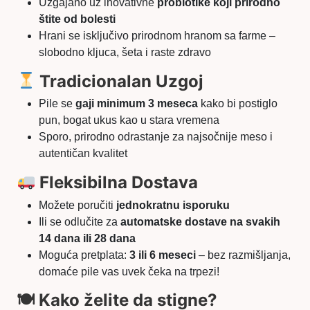
Uzgajano uz inovativne
probiotike koji prirodno
štite od bolesti
Hrani se isključivo prirodnom hranom sa farme –
slobodno kljuca, šeta i raste zdravo
Tradicionalan Uzgoj
Pile se
gaji minimum 3 meseca
kako bi postiglo
pun, bogat ukus kao u stara vremena
Sporo, prirodno odrastanje za najsočnije meso i
autentičan kvalitet
Fleksibilna Dostava
Možete poručiti
jednokratnu isporuku
Ili se odlučite za
automatske dostave na svakih
14 dana ili 28 dana
Moguća pretplata:
3 ili 6 meseci
– bez razmišljanja,
domaće pile vas uvek čeka na trpezi!
🍽 Kako želite da stigne?