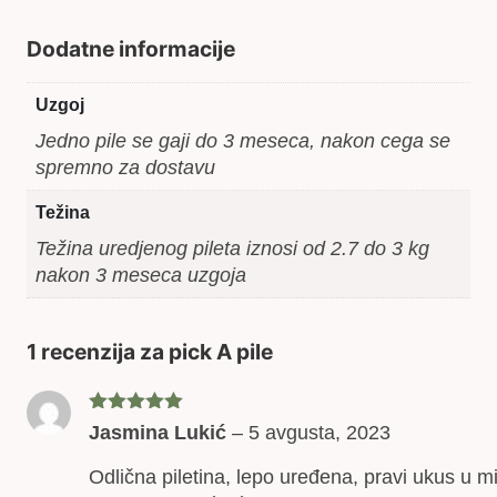
Dodatne informacije
Uzgoj
Jedno pile se gaji do 3 meseca, nakon cega se
spremno za dostavu
Težina
Težina uredjenog pileta iznosi od 2.7 do 3 kg
nakon 3 meseca uzgoja
1 recenzija za
pick A pile
Ocenjeno
Jasmina Lukić
–
5 avgusta, 2023
sa
5
od 5
Odlična piletina, lepo uređena, pravi ukus u mi