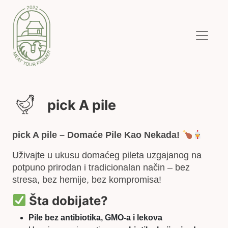
pick A pile
pick A pile – Domaće Pile Kao Nekada!
Uživajte u ukusu domaćeg pileta uzgajanog na
potpuno prirodan i tradicionalan način – bez
stresa, bez hemije, bez kompromisa!
Šta dobijate?
Pile bez antibiotika, GMO-a i lekova