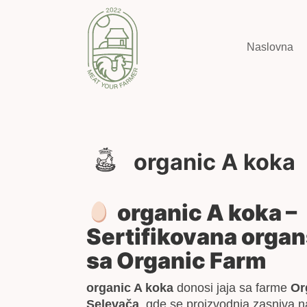
Naslovna
organic A koka
organic A koka –
Sertifikovana organ
sa Organic Farm
organic A koka
donosi jaja sa farme
Or
Selevača
, gde se proizvodnja zasniva 