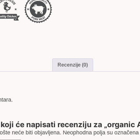
Recenzije (0)
tara.
 koji će napisati recenziju za „organic 
šte neće biti objavljena.
Neophodna polja su označen