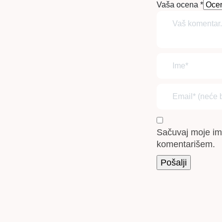
Vaša ocena
*
Sačuvaj moje im
komentarišem.