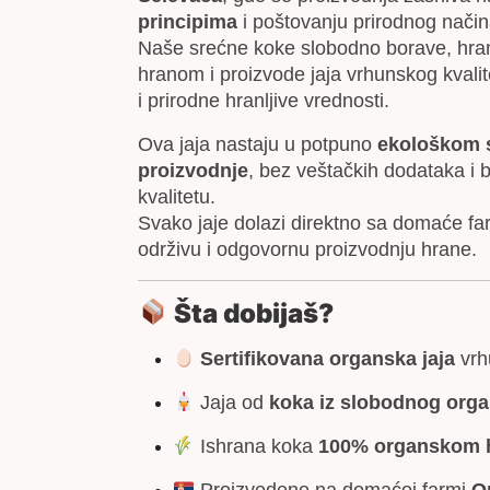
principima
i poštovanju prirodnog način
Naše srećne koke slobodno borave, hr
hranom i proizvode jaja vrhunskog kvali
i prirodne hranljive vrednosti.
Ova jaja nastaju u potpuno
ekološkom 
proizvodnje
, bez veštačkih dodataka i
kvalitetu.
Svako jaje dolazi direktno sa domaće fa
održivu i odgovornu proizvodnju hrane.
Šta dobijaš?
Sertifikovana organska jaja
vrh
Jaja od
koka iz slobodnog org
Ishrana koka
100% organskom 
Proizvedeno na domaćoj farmi
O