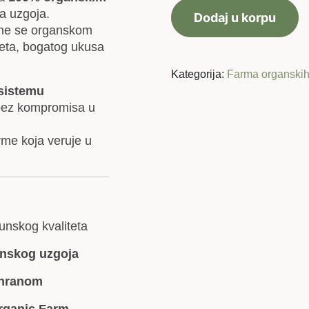
6
a uzgoja.
Dodaj u korpu
jaja
ane se organskom
količina
teta, bogatog ukusa
Kategorija:
Farma organskih
sistemu
 bez kompromisa u
rme koja veruje u
unskog kvaliteta
anskog uzgoja
hranom
rganic Farm –