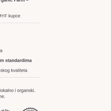
 MYF kupce
da
im standardima
skog kvaliteta
lokalno i organski.
me.