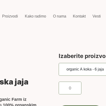
Proizvodi
Kako radimo
O nama
Kontakt
Vesti
Izaberite proizv
ska jaja
organic
A
koka
ganic Farm iz
-
na
100% organskim