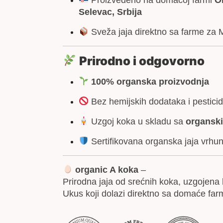
Selevac, Srbija
Sveža jaja direktno sa farme za
Prirodno i odgovorno
100% organska proizvodnja
Bez hemijskih dodataka i pestici
Uzgoj koka u skladu sa
organsk
Sertifikovana organska jaja vrhun
organic A koka
–
Prirodna jaja od srećnih koka, uzgojena 
Ukus koji dolazi direktno sa domaće far