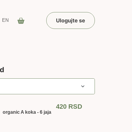
Ulogujte se
EN
od
420
RSD
organic A koka - 6 jaja